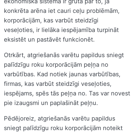
ekonomiskā sistēma ir grūta par to, ja
konkrēta arēna iet cauri ceļu problēmām,
korporācijām, kas varbūt steidzīgi
veseļoties, ir lielāka iespējamība turpināt
eksistēt un pastāvēt funkcionēt.
Otrkārt, atgriešanās varētu papildus sniegt
palīdzīgu roku korporācijām peļņa no
varbūtības. Kad notiek jaunas varbūtības,
firmas, kas varbūt steidzīgi veseļoties,
iespējams, spēs tās peļņa no. Tas var novest
pie izaugsmi un paplašināt peļņu.
Pēdējoreiz, atgriešanās varētu papildus
sniegt palīdzīgu roku korporācijām noteikt