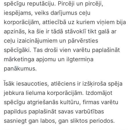
spēcīgu reputāciju. Pircēji un pircēji,
iespējams, veiks darījumus ceļu
korporācijām, attiecībā uz kuriem viņiem bija
apzinās, ka šie ir tādā stāvoklī tikt galā ar
ceļu izaicinājumiem un pārvērsties
spēcīgāki. Tas droši vien varētu paplašināt
mārketinga apjomu un ilgtermiņa
panākumus.
Īsāk iesaucoties, atlēciens ir izšķiroša spēja
jebkura lieluma korporācijām. Izdomājot
spēcīgu atgriešanās kultūru, firmas varētu
papildus paplašināt savas varbūtības
sasniegt gan labos, gan sliktos periodos.