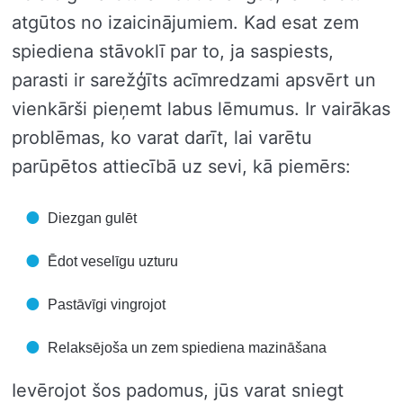
atgūtos no izaicinājumiem. Kad esat zem
spiediena stāvoklī par to, ja saspiests,
parasti ir sarežģīts acīmredzami apsvērt un
vienkārši pieņemt labus lēmumus. Ir vairākas
problēmas, ko varat darīt, lai varētu
parūpētos attiecībā uz sevi, kā piemērs:
Diezgan gulēt
Ēdot veselīgu uzturu
Pastāvīgi vingrojot
Relaksējoša un zem spiediena mazināšana
Ievērojot šos padomus, jūs varat sniegt