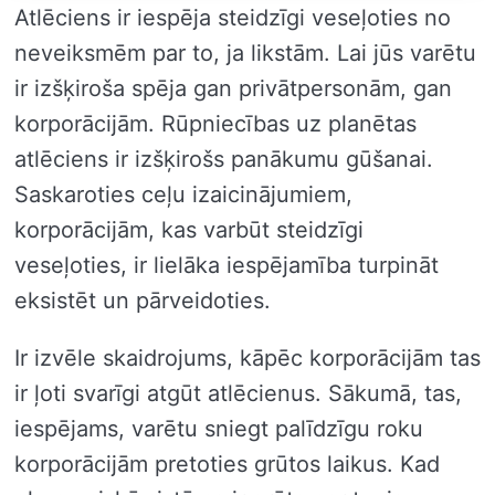
Atlēciens ir iespēja steidzīgi veseļoties no
neveiksmēm par to, ja likstām. Lai jūs varētu
ir izšķiroša spēja gan privātpersonām, gan
korporācijām. Rūpniecības uz planētas
atlēciens ir izšķirošs panākumu gūšanai.
Saskaroties ceļu izaicinājumiem,
korporācijām, kas varbūt steidzīgi
veseļoties, ir lielāka iespējamība turpināt
eksistēt un pārveidoties.
Ir izvēle skaidrojums, kāpēc korporācijām tas
ir ļoti svarīgi atgūt atlēcienus. Sākumā, tas,
iespējams, varētu sniegt palīdzīgu roku
korporācijām pretoties grūtos laikus. Kad