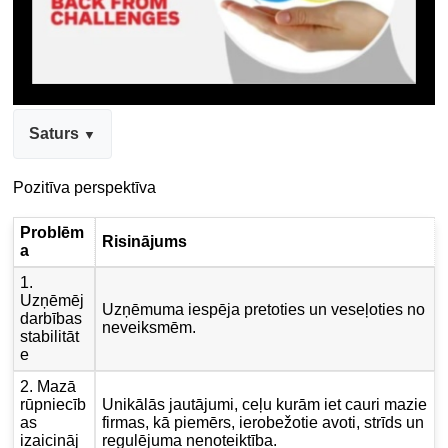
Saturs
Pozitīva perspektīva
Problēm
Risinājums
a
1.
Uzņēmēj
Uzņēmuma iespēja pretoties un veseļoties no
darbības
neveiksmēm.
stabilitāt
e
2. Mazā
rūpniecīb
Unikālās jautājumi, ceļu kurām iet cauri mazie
as
firmas, kā piemērs, ierobežotie avoti, strīds un
izaicināj
regulējuma nenoteiktība.