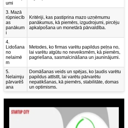
umi
3. Mazā
rūpniecīb
Kritēriji, kas pastiprina mazo uzņēmumu
as
panākumus, kā piemērs, izgudrojumi, pircēju
panākum
apkalpošana un monetārā pārvaldība.
i
4.
Lidošana
Metodes, ko firmas varētu papildus peļņa no,
no
lai varētu atgūtu no neveiksmēm, kā piemērs,
nelaimē
pagriešana, sasmalcināšana un jauninājumi.
m
5.
Domāšanas veids un spējas, ko ļaudis varētu
Nelaimju
papildus attīstīt, lai varētu pārvarētu
pārvarēš
nepatikšanas, kā piemērs, stabilitāte, domas
ana
un optimisms.