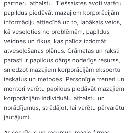
partneru atbalstu. Tiešsaistes avoti varētu
papildus piedāvāt mazajiem korporācijām
informāciju attiecībā uz to, labākais veids,
kā veseļoties no problēmām, papildus
veidnes un rīkus, kas palīdz izdomāt
atveseļošanas plānus. Grāmatas un raksti
parasti ir papildus dārgs noderīgs resurss,
sniedzot mazajiem korporācijām ekspertu
ieskatus un metodes. Personīgie treneri un
mentori varētu papildus piedāvāt mazajiem
korporācijām individuālu atbalstu un
norādījumus, strādājot, lai varētu pārvarētu
jautājumi.
Ar šos rīkus un resursus, mazie firmas