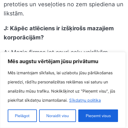
pretoties un veseļoties no zem spiediena un
likstām.
J: Kāpēc atlēciens ir izšķirošs mazajiem
korporācijām?
A: Mazie firmas iet cauri ceļu vairākām
problēmām, tostarp ekonomisko
Mēs augstu vērtējam jūsu privātumu
nenoteiktību, konkurenci un mainīgajiem
Mēs izmantojam sīkfailus, lai uzlabotu jūsu pārlūkošanas
noteikumiem. Atgriešanās ir izšķiroša, lai
pieredzi, rādītu personalizētas reklāmas vai saturu un
varētu palīdzētu mazajiem korporācijām
analizētu mūsu trafiku. Noklikšķinot uz "Pieņemt visu", jūs
iekarot šīs jautājumi un palikt panākumus.
piekrītat sīkdatņu izmantošanai.
Sīkdatņu politika
J: Labākais veids, kā mazie firmas varētu
Pielāgot
Noraidīt visu
Pieņemt visus
papildus veseļoties?