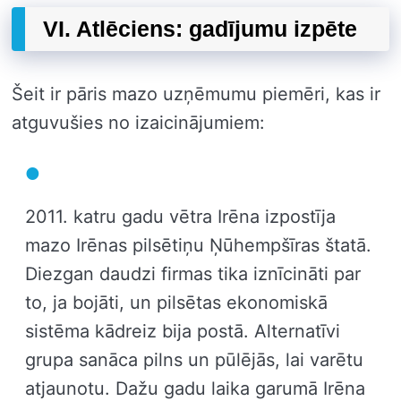
VI. Atlēciens: gadījumu izpēte
Šeit ir pāris mazo uzņēmumu piemēri, kas ir
atguvušies no izaicinājumiem:
2011. katru gadu vētra Irēna izpostīja
mazo Irēnas pilsētiņu Ņūhempšīras štatā.
Diezgan daudzi firmas tika iznīcināti par
to, ja bojāti, un pilsētas ekonomiskā
sistēma kādreiz bija postā. Alternatīvi
grupa sanāca pilns un pūlējās, lai varētu
atjaunotu. Dažu gadu laika garumā Irēna