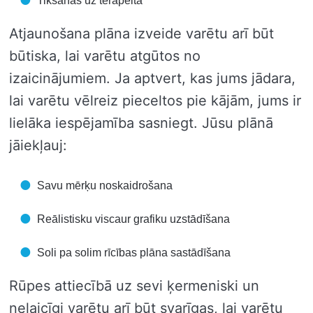
Tikšanās uz terapeita
Atjaunošana plāna izveide varētu arī būt
būtiska, lai varētu atgūtos no
izaicinājumiem. Ja aptvert, kas jums jādara,
lai varētu vēlreiz pieceltos pie kājām, jums ir
lielāka iespējamība sasniegt. Jūsu plānā
jāiekļauj:
Savu mērķu noskaidrošana
Reālistisku viscaur grafiku uzstādīšana
Soli pa solim rīcības plāna sastādīšana
Rūpes attiecībā uz sevi ķermeniski un
nelaicīgi varētu arī būt svarīgas, lai varētu