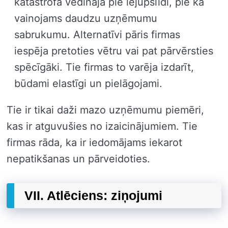
katastrofa vedināja pie lejupslīdi, pie kā
vainojams daudzu uzņēmumu
sabrukumu. Alternatīvi pāris firmas
iespēja pretoties vētru vai pat pārvērsties
spēcīgāki. Tie firmas to varēja izdarīt,
būdami elastīgi un pielāgojami.
Tie ir tikai daži mazo uzņēmumu piemēri,
kas ir atguvušies no izaicinājumiem. Tie
firmas rāda, ka ir iedomājams iekarot
nepatikšanas un pārveidoties.
VII. Atlēciens: ziņojumi