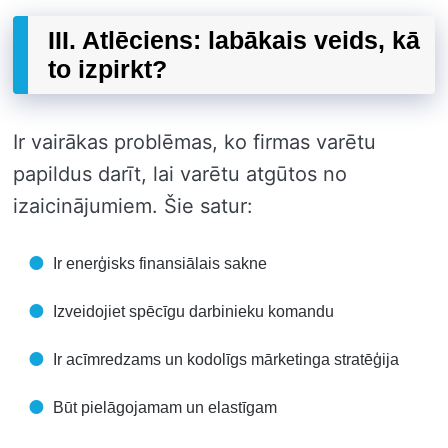
III. Atlēciens: labākais veids, kā
to izpirkt?
Ir vairākas problēmas, ko firmas varētu
papildus darīt, lai varētu atgūtos no
izaicinājumiem. Šie satur:
Ir enerģisks finansiālais sakne
Izveidojiet spēcīgu darbinieku komandu
Ir acīmredzams un kodolīgs mārketinga stratēģija
Būt pielāgojamam un elastīgam